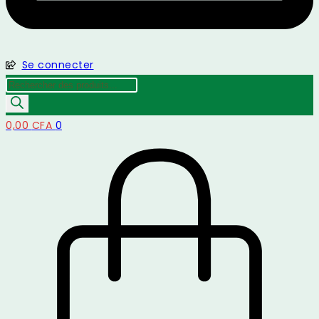
Se connecter
Recherche
de
produits
0,00
CFA
0