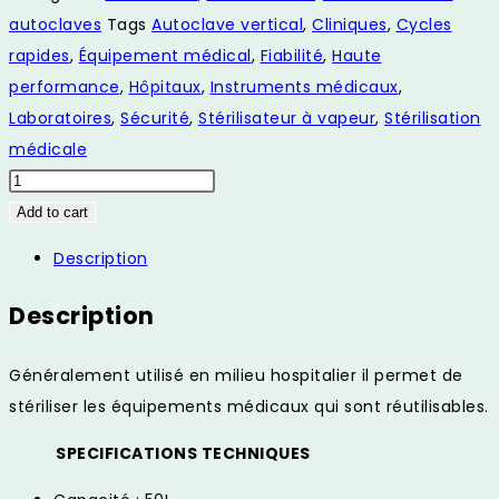
autoclaves
Tags
Autoclave vertical
,
Cliniques
,
Cycles
rapides
,
Équipement médical
,
Fiabilité
,
Haute
performance
,
Hôpitaux
,
Instruments médicaux
,
Laboratoires
,
Sécurité
,
Stérilisateur à vapeur
,
Stérilisation
médicale
AUTOCLAVE
VERTICAL
Add to cart
LS
Description
-
50LJ
Description
quantity
Généralement utilisé en milieu hospitalier il permet de
stériliser les équipements médicaux qui sont réutilisables.
SPECIFICATIONS TECHNIQUES