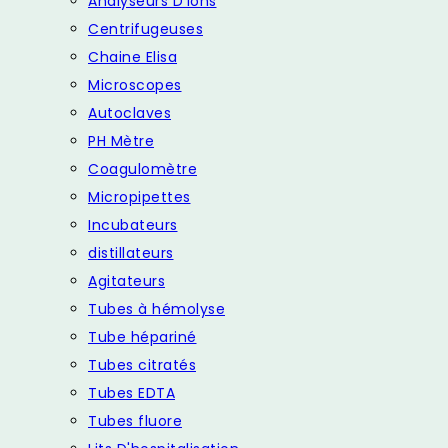
Analyseurs D'ions
Centrifugeuses
Chaine Elisa
Microscopes
Autoclaves
PH Mètre
Coagulomètre
Micropipettes
Incubateurs
distillateurs
Agitateurs
Tubes à hémolyse
Tube hépariné
Tubes citratés
Tubes EDTA
Tubes fluore