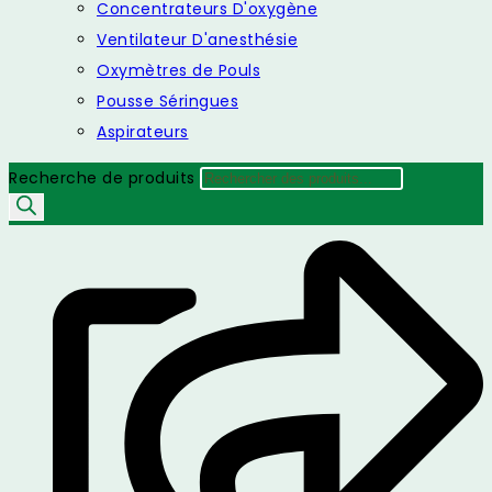
Concentrateurs D'oxygène
Ventilateur D'anesthésie
Oxymètres de Pouls
Pousse Séringues
Aspirateurs
Recherche de produits