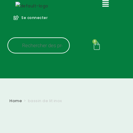
Se connecter
0
Home
>
bassin de lit inox