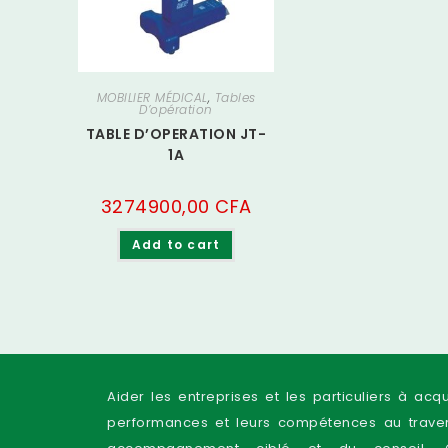
MOBILIER MÉDICAL
,
Tables
D’opération
TABLE D’OPERATION JT-
1A
3274900,00
CFA
Add to cart
Aider les entreprises et les particuliers à acq
performances et leurs compétences au traver