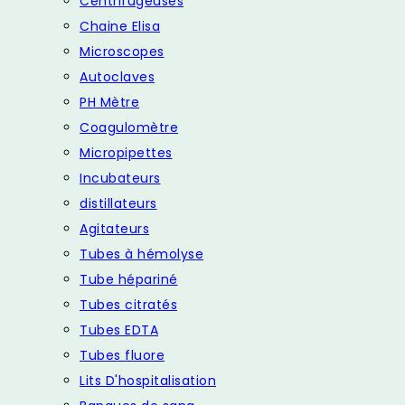
Centrifugeuses
Chaine Elisa
Microscopes
Autoclaves
PH Mètre
Coagulomètre
Micropipettes
Incubateurs
distillateurs
Agitateurs
Tubes à hémolyse
Tube hépariné
Tubes citratés
Tubes EDTA
Tubes fluore
Lits D'hospitalisation