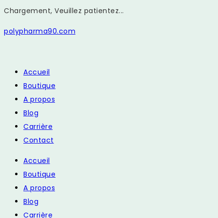
Chargement, Veuillez patientez...
Skip
polypharma90.com
to
content
Accueil
Boutique
A propos
Blog
Carrière
Contact
Accueil
Boutique
A propos
Blog
Carrière