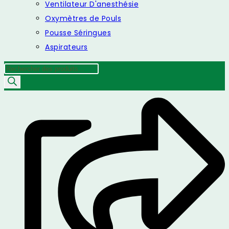
Ventilateur D'anesthésie
Oxymètres de Pouls
Pousse Séringues
Aspirateurs
Recherche
de
produits