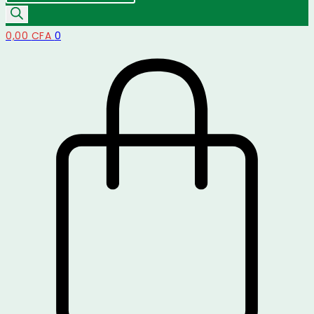
de
produits
0,00
CFA
0