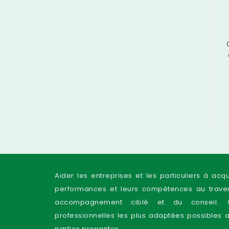
Aider les entreprises et les particuliers à acq
performances et leurs compétences au traver
accompagnement ciblé et du conseil. C
professionnelles les plus adaptées possibles 
parties prenantes.