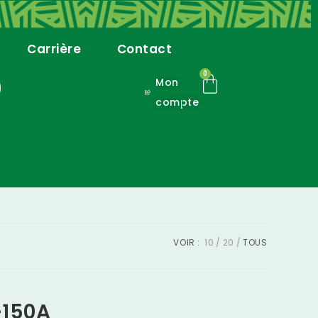
Carrière
Contact
0
Mon
compte
VOIR :
10
20
TOUS
-150A