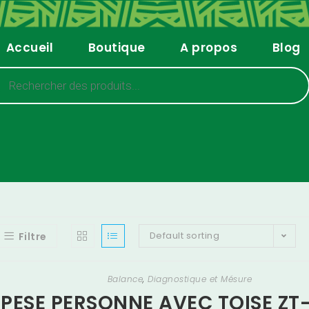
Accueil
Boutique
A propos
Blog
Default sorting
Filtre
Balance
,
Diagnostique et Mésure
PESE PERSONNE AVEC TOISE ZT