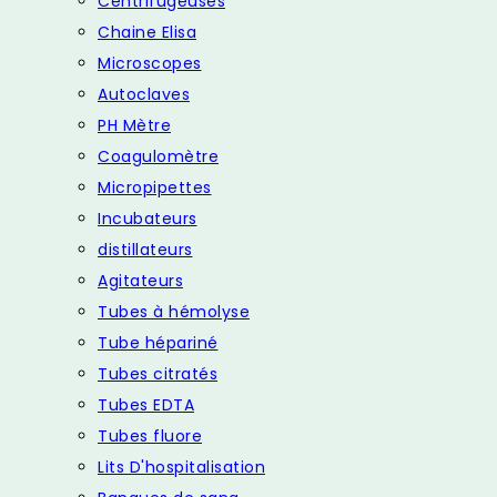
Centrifugeuses
Chaine Elisa
Microscopes
Autoclaves
PH Mètre
Coagulomètre
Micropipettes
Incubateurs
distillateurs
Agitateurs
Tubes à hémolyse
Tube hépariné
Tubes citratés
Tubes EDTA
Tubes fluore
Lits D'hospitalisation