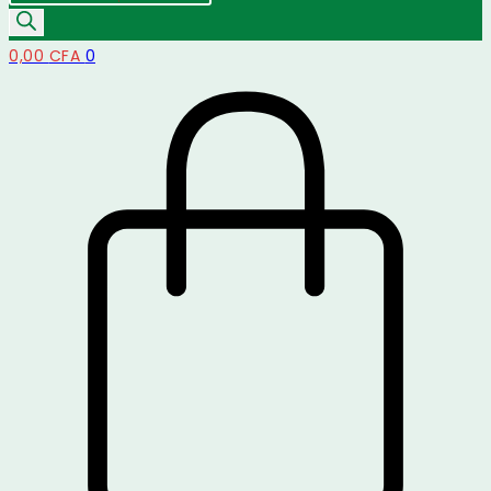
de
produits
0,00
CFA
0