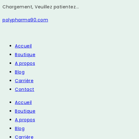
Chargement, Veuillez patientez...
Skip
polypharma90.com
to
content
Accueil
Boutique
A propos
Blog
Carrière
Contact
Accueil
Boutique
A propos
Blog
Carrière