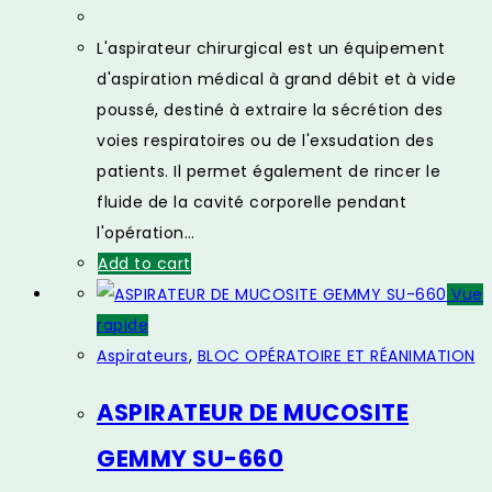
price
price
was:
is:
L'aspirateur chirurgical est un équipement
700000,00 CFA.
625000,00 CFA.
d'aspiration médical à grand débit et à vide
poussé, destiné à extraire la sécrétion des
voies respiratoires ou de l'exsudation des
patients. Il permet également de rincer le
fluide de la cavité corporelle pendant
l'opération…
Add to cart
Vue
rapide
Aspirateurs
,
BLOC OPÉRATOIRE ET RÉANIMATION
ASPIRATEUR DE MUCOSITE
GEMMY SU-660