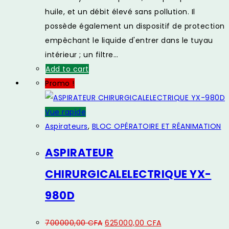
huile, et un débit élevé sans pollution. Il
possède également un dispositif de protection
empêchant le liquide d'entrer dans le tuyau
intérieur ; un filtre…
Add to cart
Promo !
Vue rapide
Aspirateurs
,
BLOC OPÉRATOIRE ET RÉANIMATION
ASPIRATEUR
CHIRURGICALELECTRIQUE YX-
980D
Original
Current
700000,00
CFA
625000,00
CFA