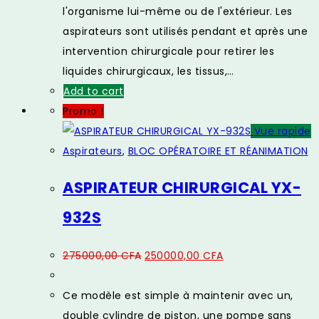
l'organisme lui-même ou de l'extérieur. Les
aspirateurs sont utilisés pendant et après une
intervention chirurgicale pour retirer les
liquides chirurgicaux, les tissus,…
Add to cart
Promo !
Vue rapide
Aspirateurs
,
BLOC OPÉRATOIRE ET RÉANIMATION
ASPIRATEUR CHIRURGICAL YX-
932S
Original
Current
275000,00
CFA
250000,00
CFA
price
price
was:
is:
Ce modèle est simple à maintenir avec un,
275000,00 CFA.
250000,00 CFA.
double cylindre de piston, une pompe sans