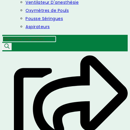
Ventilateur D'anesthésie
Oxymètres de Pouls
Pousse Séringues
Aspirateurs
Recherche
de
produits