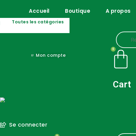
to
Accueil
Boutique
A propos
content
Toutes les catégories
Recherc
de
produits
0
Mon compte
Cart
Se connecter
Recherc