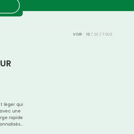
VOIR :
10
20
TOUS
EUR
t léger qui
n avec une
arge rapide
sonnalisés…