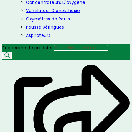
Concentrateurs D'oxygène
Ventilateur D'anesthésie
Oxymètres de Pouls
Pousse Séringues
Aspirateurs
Recherche de produits