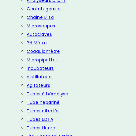
Analyseurs D'ions
Centrifugeuses
Chaine Elisa
Microscopes
Autoclaves
PH Mètre
Coagulomètre
Micropipettes
Incubateurs
distillateurs
Agitateurs
Tubes à hémolyse
Tube hépariné
Tubes citratés
Tubes EDTA
Tubes fluore